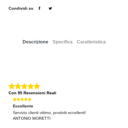
Condividi su
Descrizione
Specifica
Caratteristica
Con 95 Recensioni Reali
Eccellente
Ec
Servizio clienti ottimo, prodotti eccellenti!
Co
ANTONIO MORETTI
G