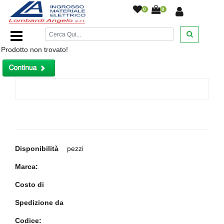
0
0
Home Page
/
/
Prodotto non trovato!
Disponibilità
pezzi
Marca:
Costo di
Spedizione da
Codice: