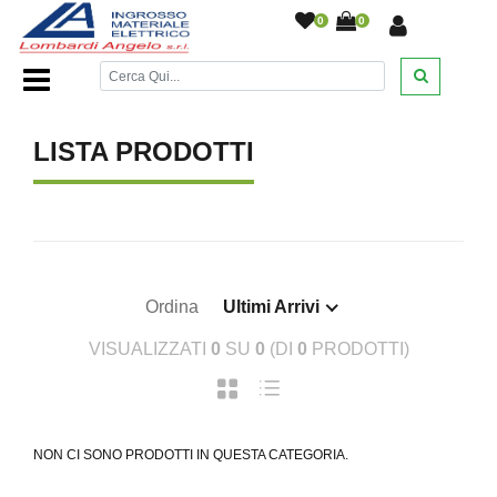
0
0
Home Page
/
/
LISTA PRODOTTI
Ordina
Ultimi Arrivi
VISUALIZZATI
0
SU
0
(DI
0
PRODOTTI)
NON CI SONO PRODOTTI IN QUESTA CATEGORIA.