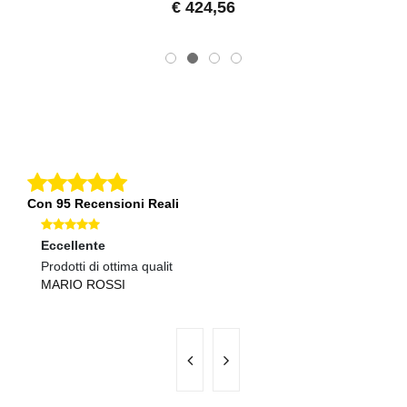
€ 424,56
Con 95 Recensioni Reali
Eccellente
Ec
Prodotti di ottima qualit
Ma
MARIO ROSSI
S