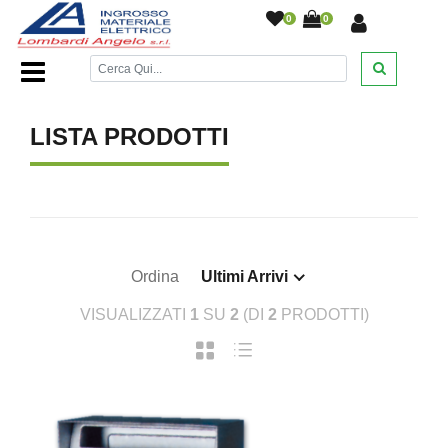
0
0
Home Page
/
/
LISTA PRODOTTI
Ordina
Ultimi Arrivi
VISUALIZZATI
1
SU
2
(DI
2
PRODOTTI)