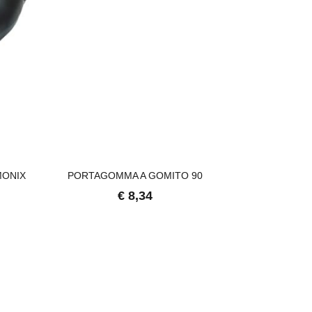
MONIX
PORTAGOMMA A GOMITO 90
BUSSOLA ES
1/2" 23MM -
€ 8,34
€