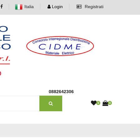
Italia
Login
Registrati
o
0882642306
0
0