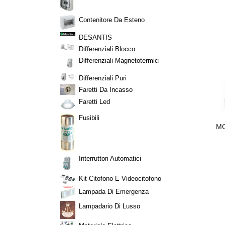
Contenitore Da Esteno
DESANTIS
Differenziali Blocco
Differenziali Magnetotermici
Differenziali Puri
Faretti Da Incasso
Faretti Led
Fusibili
 GOMITO 90
BUSSOLA ESAGON.MAURER PLUS
MO
1/2" 23MM - CF. SU PLACCHETTA
34
€ 10,98
Interruttori Automatici
Kit Citofono E Videocitofono
Lampada Di Emergenza
Lampadario Di Lusso