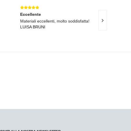
Eccellente
Eccellente
Materiali eccellenti, molto soddisfatta!
Consegna veloci
LUISA BRUNI
qualit
MARIA COSTA