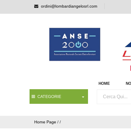
ordini@lombardiangelosrl.com
HOME
NO
CATEGORIE
Home Page
/
/