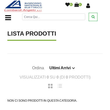
0
0
Home Page
/
/
LISTA PRODOTTI
Ordina
Ultimi Arrivi
VISUALIZZATI
0
SU
0
(DI
0
PRODOTTI)
NON CI SONO PRODOTTI IN QUESTA CATEGORIA.