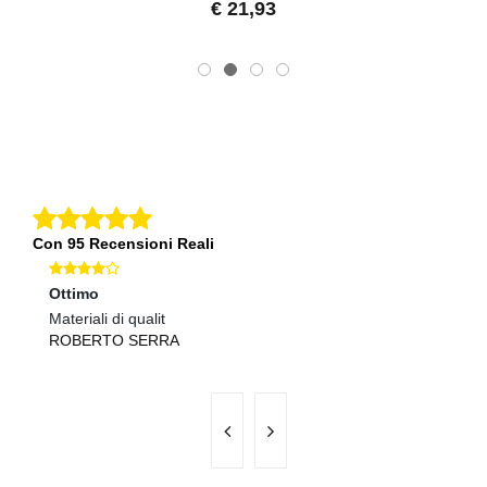
€ 21,93
Con 95 Recensioni Reali
Ottimo
Ec
Materiali di qualit
Pr
ROBERTO SERRA
F