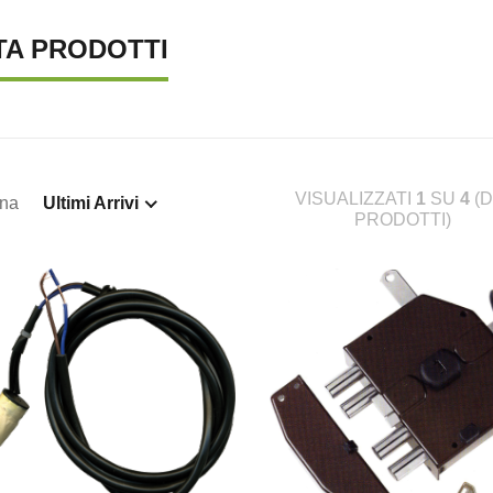
TA PRODOTTI
VISUALIZZATI
1
SU
4
(D
ina
Ultimi Arrivi
PRODOTTI)