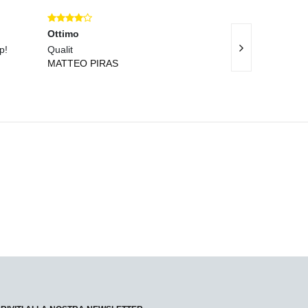
Ottimo
Eccellente
p!
Qualit
Prodotti di ottim
MATTEO PIRAS
MARIO ROSSI