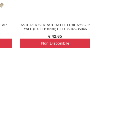
E ART
ASTE PER SERRATURA ELETTRICA "6823"
YALE (EX FEB 8230) COD.35045-35046
€ 42,65
Non Disponibile