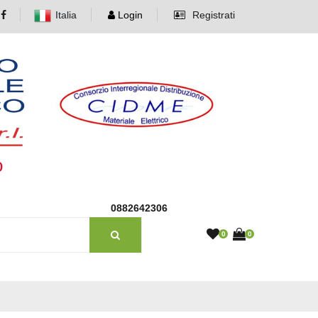
Italia
Login
Registrati
o
0882642306
0
0