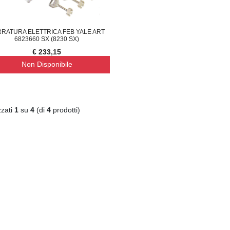
RATURA ELETTRICA FEB YALE ART
6823660 SX (8230 SX)
€ 233,15
Non Disponibile
zzati
1
su
4
(di
4
prodotti)