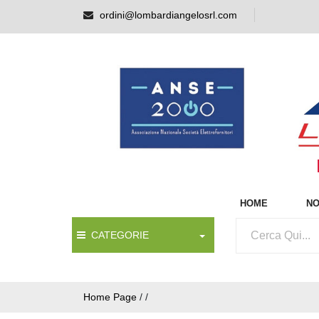
ordini@lombardiangelosrl.com
HOME
NO
CATEGORIE
Home Page
/
/