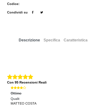
Codice:
Condividi su
Descrizione
Specifica
Caratteristica
Con 95 Recensioni Reali
Ottimo
Ec
Qualit
Pr
MATTEO COSTA
E