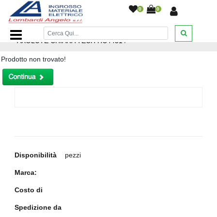
0
0
Home Page
/
CRONOTERMOSTATO RETROILLUMINATO
AXOLUTE CHIARA TECH HC4451
/
Prodotto non trovato!
Disponibilità
pezzi
Marca:
Costo di
Spedizione da