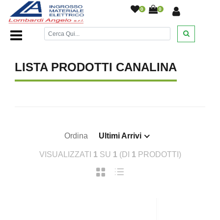
0
0
Home Page
/
Canalina
/
LISTA PRODOTTI CANALINA
Ordina
Ultimi Arrivi
VISUALIZZATI
1
SU
1
(DI
1
PRODOTTI)