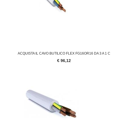
ACQUISTA IL CAVO BUTILICO FLEX FG16OR16 DA 3 A 1 C
€ 96,12