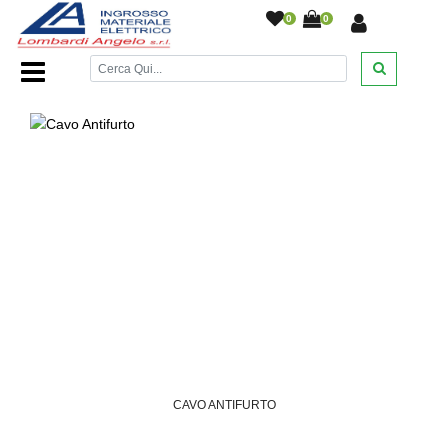
0
0
Home Page
/
Cavo Elettrico
/
CAVO ANTIFURTO