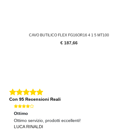
CAVO BUTILICO FLEX FG16OR16 4 1 5 MT100
€ 187,66
Con 95 Recensioni Reali
Ottimo
Ec
Ottimo servizio, prodotti eccellenti!
Qu
LUCA RINALDI
A