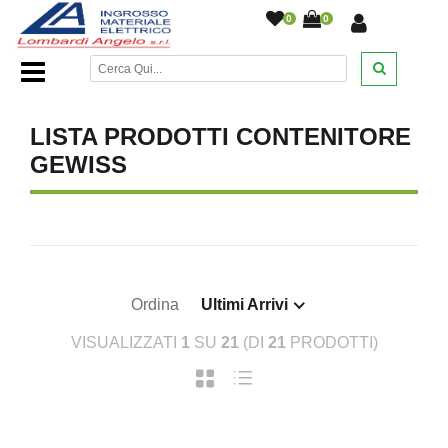
0
0
Home Page
/
Contenitore da Esteno
/
/
LISTA PRODOTTI CONTENITORE
GEWISS
Ordina
Ultimi Arrivi
VISUALIZZATI
1
SU
21
(DI
21
PRODOTTI)