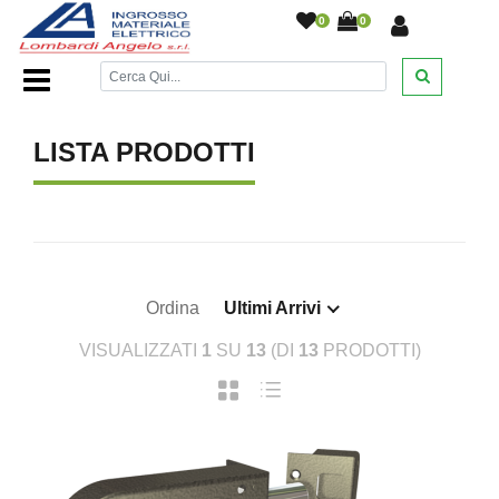
0
0
Home Page
/
/
LISTA PRODOTTI
Ordina
Ultimi Arrivi
VISUALIZZATI
1
SU
13
(DI
13
PRODOTTI)