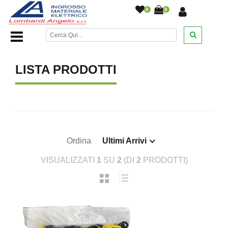
0
0
Home Page
/
/
LISTA PRODOTTI
Ordina
Ultimi Arrivi
VISUALIZZATI
1
SU
2
(DI
2
PRODOTTI)