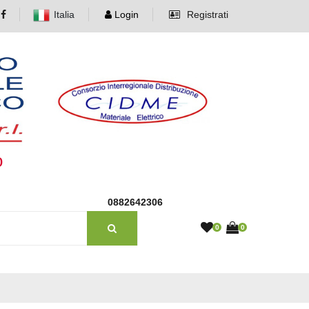
Italia
Login
Registrati
o
0882642306
0
0