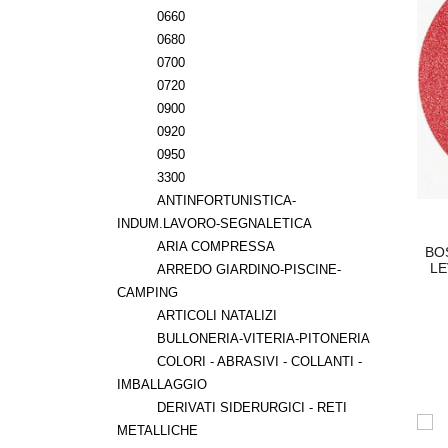
0660
0680
0700
0720
0900
0920
0950
3300
ANTINFORTUNISTICA-
INDUM.LAVORO-SEGNALETICA
ARIA COMPRESSA
T PEDALE + ASTE
PIASTRINA DIRITTA FORATA MM.
BO
DIFFERENZIATA
300X20 IN ACCIAIO TROPICALIZZAT
LE
ARREDO GIARDINO-PISCINE-
CAMPING
,99
€ 7,62
ARTICOLI NATALIZI
BULLONERIA-VITERIA-PITONERIA
COLORI - ABRASIVI - COLLANTI -
IMBALLAGGIO
DERIVATI SIDERURGICI - RETI
METALLICHE