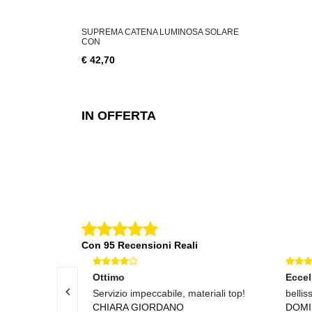
ABILE 3 W, 200
SUPREMA CATENA LUMINOSA SOLARE
SUPREMA CA
CON
€ 18,76
€ 42,70
IN OFFERTA
Con 95 Recensioni Reali
Ottimo
Eccel
Servizio impeccabile, materiali top!
bellis
CHIARA GIORDANO
DOM