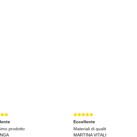
TENA LUMINOSA SOLARE, 10
SUPREMA CATENA LUMINOSA SOLARE, 20
S
€ 23,46
€ 
lente
Eccellente
simo prodotto
Materiali di qualit
INGA
MARTINA VITALI