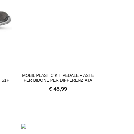
MOBIL PLASTIC KIT PEDALE + ASTE
PIASTRINA D
 S1P
PER BIDONE PER DIFFERENZIATA
300X20 IN AC
€ 45,99