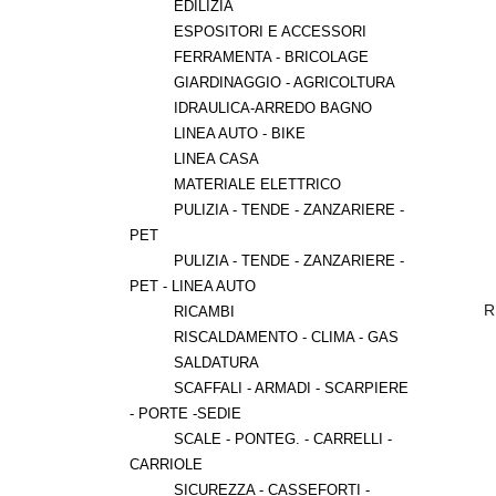
EDILIZIA
ESPOSITORI E ACCESSORI
FERRAMENTA - BRICOLAGE
GIARDINAGGIO - AGRICOLTURA
IDRAULICA-ARREDO BAGNO
LINEA AUTO - BIKE
LINEA CASA
MATERIALE ELETTRICO
PULIZIA - TENDE - ZANZARIERE -
PET
PULIZIA - TENDE - ZANZARIERE -
PET - LINEA AUTO
TO RAPIDO
PRESA INNESTO RAPIDO
 CLABER 8637
RUBINETTO 3/4" CLABER 8637
R
RICAMBI
TER
BLISTER
RISCALDAMENTO - CLIMA - GAS
54
€ 8,54
SALDATURA
SCAFFALI - ARMADI - SCARPIERE
- PORTE -SEDIE
SCALE - PONTEG. - CARRELLI -
CARRIOLE
SICUREZZA - CASSEFORTI -