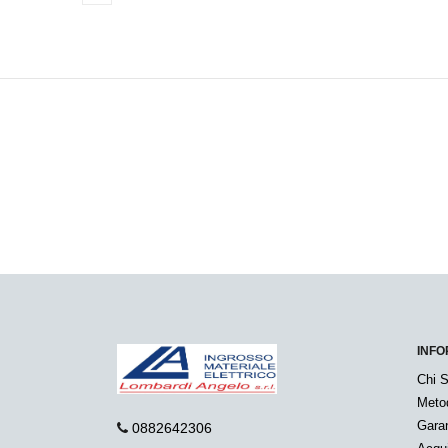
INFO
Chi 
Meto
Garan
0882642306