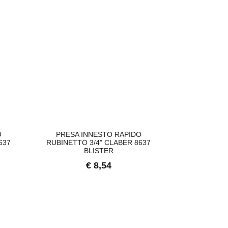
O
PRESA INNESTO RAPIDO
PRESA I
637
RUBINETTO 3/4" CLABER 8637
RUBINETTO 
BLISTER
B
€ 8,54