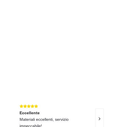
UPREMA CATENA LUMINOSA SOLARE, 40
SUPREMA LAMPADA A FILAMENTO 
37,43
€ 18,49
Eccellente
Ottimo
Materiali eccellenti, servizio
Materiali di alta 
SARA MANCINI
impeccabile!