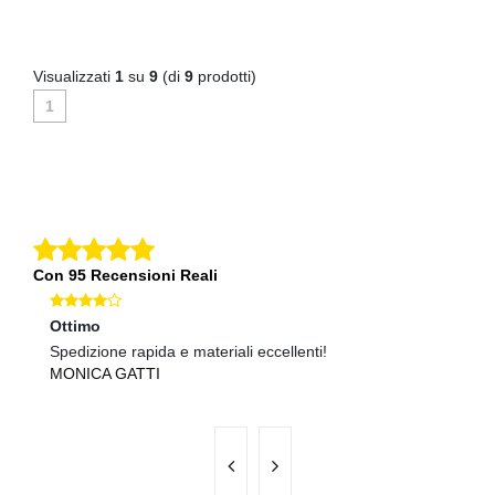
Visualizzati
1
su
9
(di
9
prodotti)
1
Con 95 Recensioni Reali
Ottimo
Ec
Spedizione rapida e materiali eccellenti!
Pr
MONICA GATTI
G