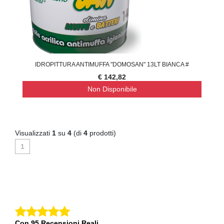
IDROPITTURA ANTIMUFFA "DOMOSAN" 13LT BIANCA #
€ 142,82
Non Disponibile
Visualizzati
1
su
4
(di
4
prodotti)
1
Con 95 Recensioni Reali