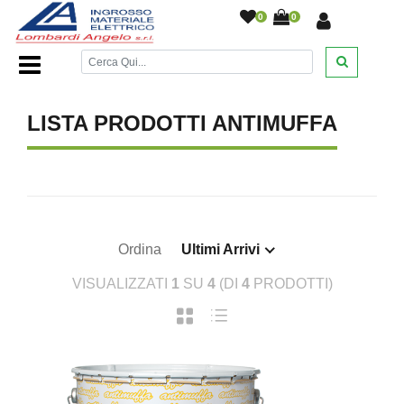
0
0
Home Page
/
DESANTIS
/
/
/
/
LISTA PRODOTTI ANTIMUFFA
Ordina
Ultimi Arrivi
VISUALIZZATI
1
SU
4
(DI
4
PRODOTTI)