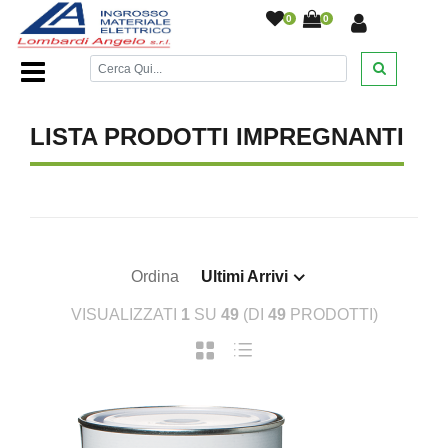
0
0
Home Page
/
DESANTIS
/
/
/
/
LISTA PRODOTTI IMPREGNANTI
Ordina
Ultimi Arrivi
VISUALIZZATI
1
SU
49
(DI
49
PRODOTTI)