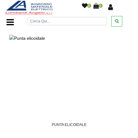
0
0
Home Page
/
DESANTIS
/
/
/
/
PUNTA ELICOIDALE