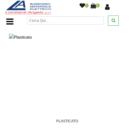
0
0
Home Page
/
DESANTIS
/
/
/
/
PLASTICATO