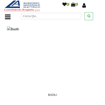
0
0
Home Page
/
DESANTIS
/
/
/
BADILI