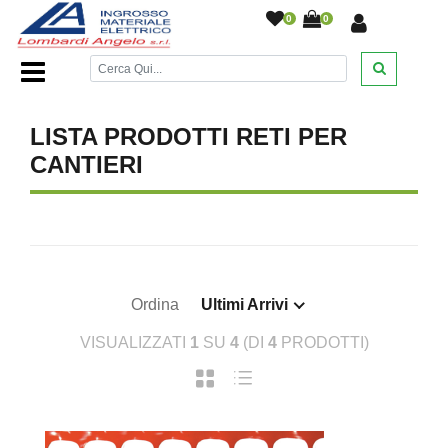
0
0
Home Page
/
DESANTIS
/
/
/
/
LISTA PRODOTTI RETI PER
CANTIERI
Ordina
Ultimi Arrivi
VISUALIZZATI
1
SU
4
(DI
4
PRODOTTI)