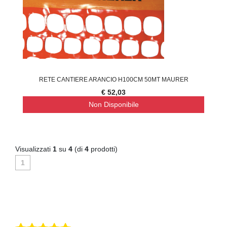
RETE CANTIERE ARANCIO H100CM 50MT MAURER
€ 52,03
Non Disponibile
Visualizzati
1
su
4
(di
4
prodotti)
1