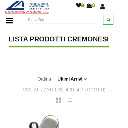
0
0
Home Page
/
DESANTIS
/
/
/
/
LISTA PRODOTTI CREMONESI
Ordina
Ultimi Arrivi
VISUALIZZATI
1
SU
4
(DI
4
PRODOTTI)