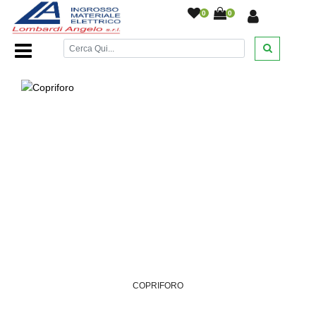
0
0
Home Page
/
DESANTIS
/
/
/
COPRIFORO