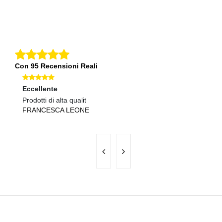
Con 95 Recensioni Reali
Eccellente
Ec
Prodotti di alta qualit
Pr
FRANCESCA LEONE
D