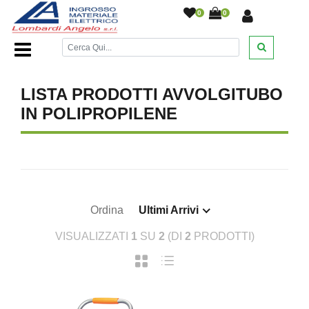
0
0
Home Page
/
DESANTIS
/
/
/
/
/
LISTA PRODOTTI AVVOLGITUBO
IN POLIPROPILENE
Ordina
Ultimi Arrivi
VISUALIZZATI
1
SU
2
(DI
2
PRODOTTI)