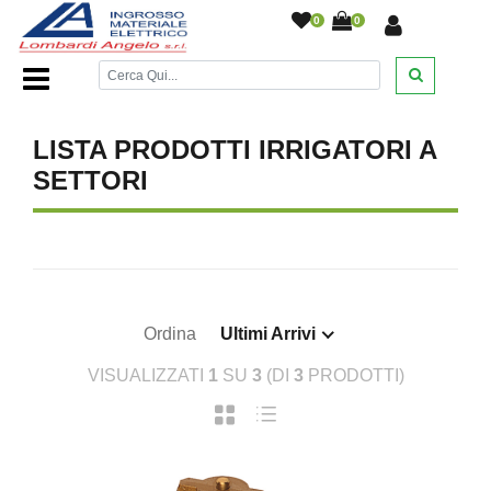
0
0
Home Page
/
DESANTIS
/
/
/
/
/
LISTA PRODOTTI IRRIGATORI A
SETTORI
Ordina
Ultimi Arrivi
VISUALIZZATI
1
SU
3
(DI
3
PRODOTTI)