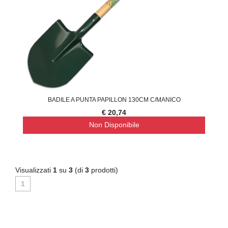
BADILE A PUNTA PAPILLON 130CM C/MANICO
€ 20,74
Non Disponibile
Visualizzati
1
su
3
(di
3
prodotti)
1