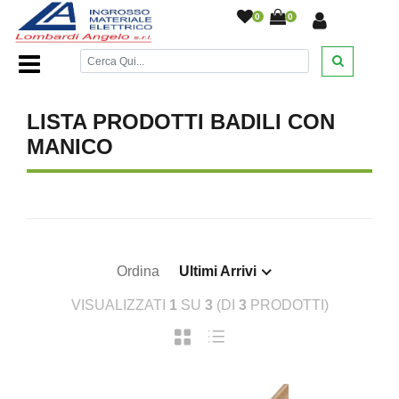
0
0
Home Page
/
DESANTIS
/
/
/
/
/
LISTA PRODOTTI BADILI CON
MANICO
Ordina
Ultimi Arrivi
VISUALIZZATI
1
SU
3
(DI
3
PRODOTTI)