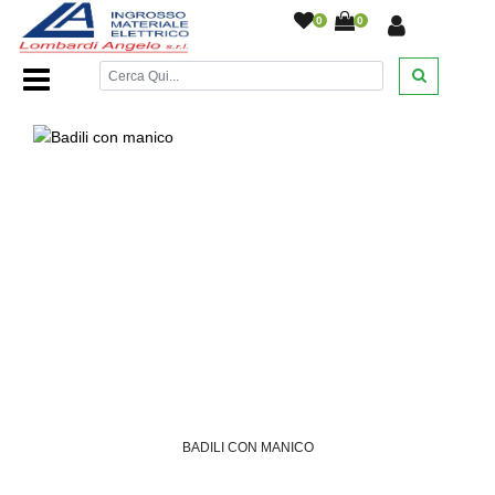
0
0
Home Page
/
DESANTIS
/
/
/
/
BADILI CON MANICO