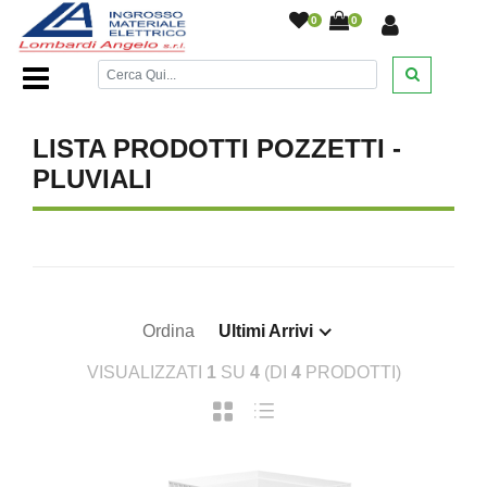
0
0
Home Page
/
DESANTIS
/
/
/
/
LISTA PRODOTTI POZZETTI -
PLUVIALI
Ordina
Ultimi Arrivi
VISUALIZZATI
1
SU
4
(DI
4
PRODOTTI)