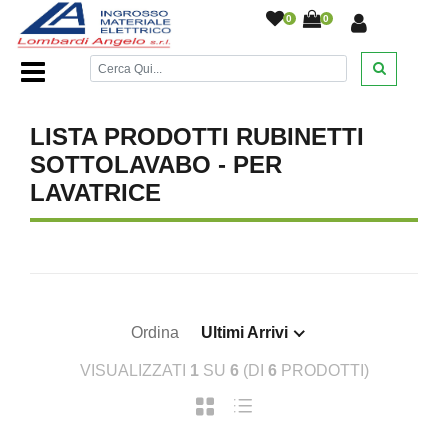
0
0
Home Page
/
DESANTIS
/
/
/
/
LISTA PRODOTTI RUBINETTI
SOTTOLAVABO - PER
LAVATRICE
Ordina
Ultimi Arrivi
VISUALIZZATI
1
SU
6
(DI
6
PRODOTTI)