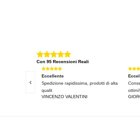
Con 95 Recensioni Reali
Eccellente
Eccel
odotti fantastici!
Spedizione rapidissima, prodotti di alta
Conse
RI
qualit
ottimi!
VINCENZO VALENTINI
GIOR