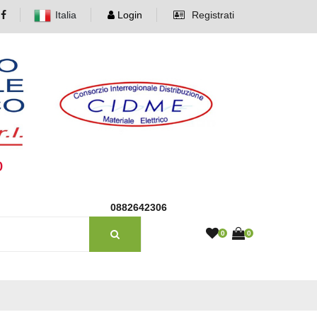
Italia
Login
Registrati
o
0882642306
0
0