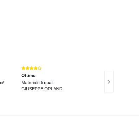
Ottimo
Eccellente
ci!
Materiali di qualit
Servizio eccellen
GIUSEPPE ORLANDI
ALESSANDRA 