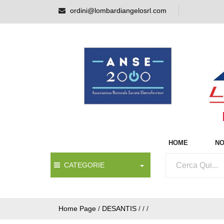
ordini@lombardiangelosrl.com
HOME
NO
CATEGORIE
Home Page
/
DESANTIS
/
/
/