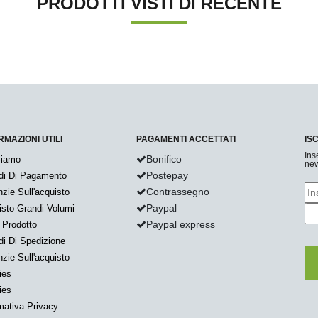
PRODOTTI VISTI DI RECENTE
RMAZIONI UTILI
PAGAMENTI ACCETTATI
IS
Ins
Bonifico
Siamo
new
Postepay
di Di Pagamento
Contrassegno
zie Sull'acquisto
Paypal
sto Grandi Volumi
Paypal express
 Prodotto
i Di Spedizione
zie Sull'acquisto
ies
ies
mativa Privacy