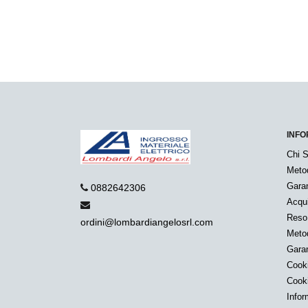
INFO
Chi 
Meto
Garan
0882642306
Acqui
Reso
ordini@lombardiangelosrl.com
Metod
Garan
Cook
Cook
Infor