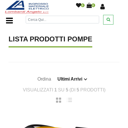
0
0
Home Page
/
DESANTIS
/
/
/
/
LISTA PRODOTTI POMPE
Ordina
Ultimi Arrivi
VISUALIZZATI
1
SU
5
(DI
5
PRODOTTI)