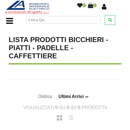
0
0
Home Page
/
DESANTIS
/
/
/
LISTA PRODOTTI BICCHIERI -
PIATTI - PADELLE -
CAFFETTIERE
Ordina
Ultimi Arrivi
VISUALIZZATI
0
SU
0
(DI
0
PRODOTTI)