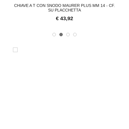
M.
CHIAVE A T CON SNODO MAURER PLUS MM 14 - CF.
P
SU PLACCHETTA
€ 43,92