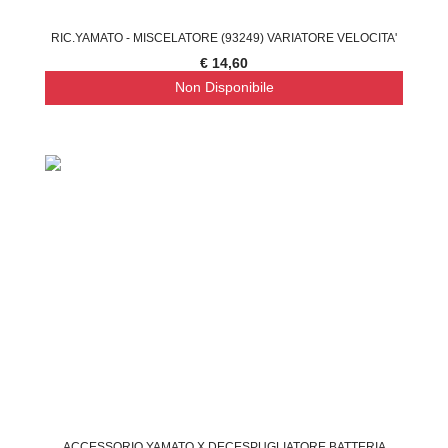
RIC.YAMATO - MISCELATORE (93249) VARIATORE VELOCITA'
€ 14,60
Non Disponibile
ACCESSORIO YAMATO X DECESPUGLIATORE BATTERIA