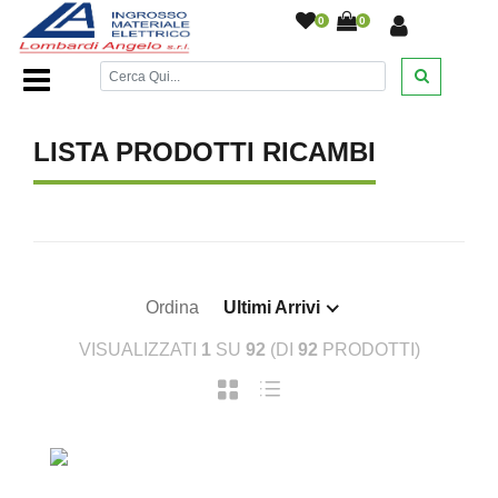
0
0
Home Page
/
DESANTIS
/
/
LISTA PRODOTTI RICAMBI
Ordina
Ultimi Arrivi
VISUALIZZATI
1
SU
92
(DI
92
PRODOTTI)