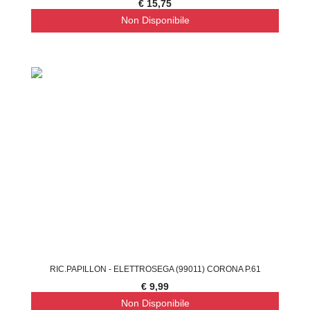
€ 15,75
Non Disponibile
RIC.PAPILLON - ELETTROSEGA (99011) CORONA P.61
€ 9,99
Non Disponibile