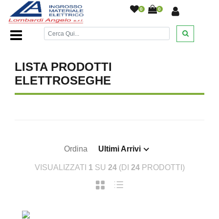
0
0
Home Page
/
DESANTIS
/
/
/
/
/
LISTA PRODOTTI
ELETTROSEGHE
Ordina
Ultimi Arrivi
VISUALIZZATI
1
SU
24
(DI
24
PRODOTTI)