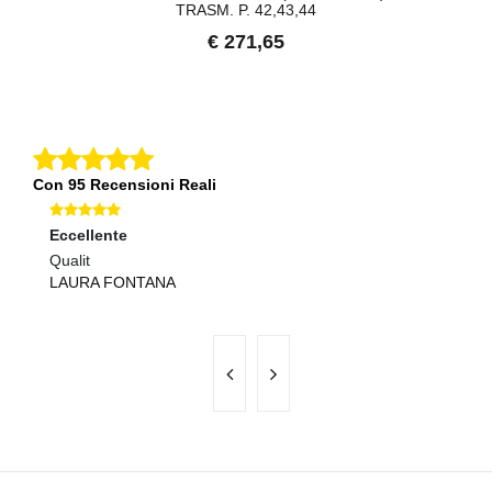
TRASM. P. 42,43,44
€ 271,65
Con 95 Recensioni Reali
Eccellente
Ec
Qualit
Se
LAURA FONTANA
R