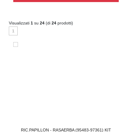
Visualizzati
1
su
24
(di
24
prodotti)
1
RIC.PAPILLON - RASAERBA (95483-97361) KIT