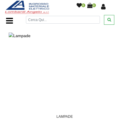
0
0
Home Page
/
DESANTIS
/
/
/
LAMPADE