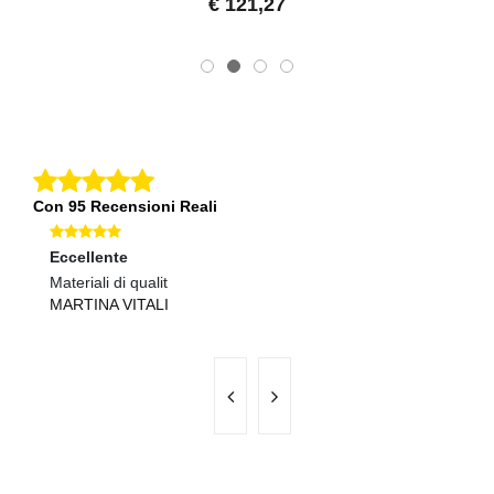
€ 121,27
Con 95 Recensioni Reali
Eccellente
O
Materiali di qualit
Qu
MARTINA VITALI
G