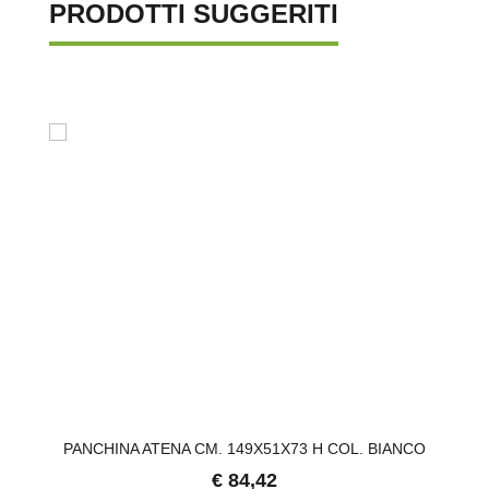
PRODOTTI SUGGERITI
CO
PANCHINA ATENA CM. 149X51X73 H COL. BIANCO
U
€ 84,42