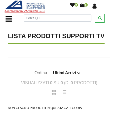
0
0
Home Page
/
DESANTIS
/
/
/
LISTA PRODOTTI SUPPORTI TV
Ordina
Ultimi Arrivi
VISUALIZZATI
0
SU
0
(DI
0
PRODOTTI)
NON CI SONO PRODOTTI IN QUESTA CATEGORIA.