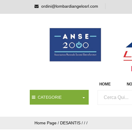
ordini@lombardiangelosrl.com
HOME
NO
CATEGORIE
Home Page
/
DESANTIS
/
/
/