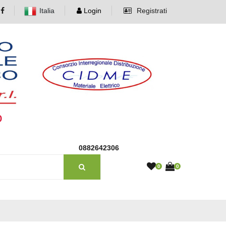
Italia
Login
Registrati
o
0882642306
0
0