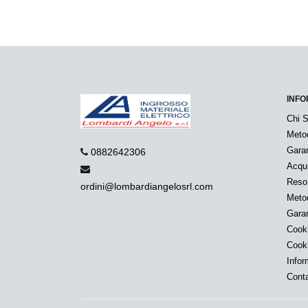
INFO
Chi 
Meto
Garan
0882642306
Acqui
Reso
ordini@lombardiangelosrl.com
Metod
Garan
Cook
Cook
Infor
Conta