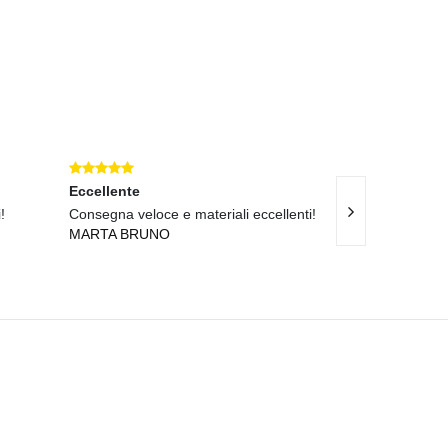
Eccellente
Ottimo
!
Consegna veloce e materiali eccellenti!
Materiali eccell
MARTA BRUNO
velocissima!
CLAUDIO CON