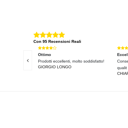
Con 95 Recensioni Reali
Ottimo
Eccel
edizione
Prodotti eccellenti, molto soddisfatto!
Conse
GIORGIO LONGO
qualit
CHIA