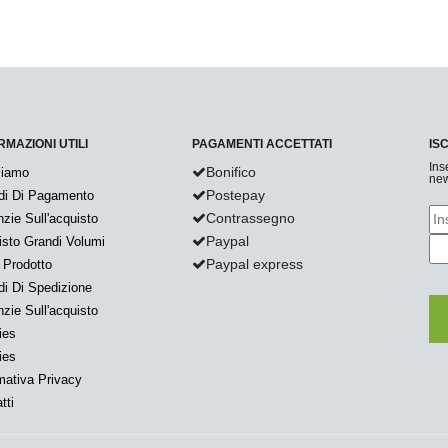
RMAZIONI UTILI
PAGAMENTI ACCETTATI
IS
Ins
Bonifico
Siamo
new
Postepay
di Di Pagamento
Contrassegno
zie Sull'acquisto
Paypal
sto Grandi Volumi
Paypal express
 Prodotto
i Di Spedizione
zie Sull'acquisto
ies
ies
mativa Privacy
tti