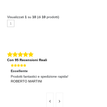
Visualizzati
1
su
10
(di
10
prodotti)
1
Con 95 Recensioni Reali
Eccellente
Ec
Prodotti fantastici e spedizione rapida!
Co
ROBERTO MARTINI
G