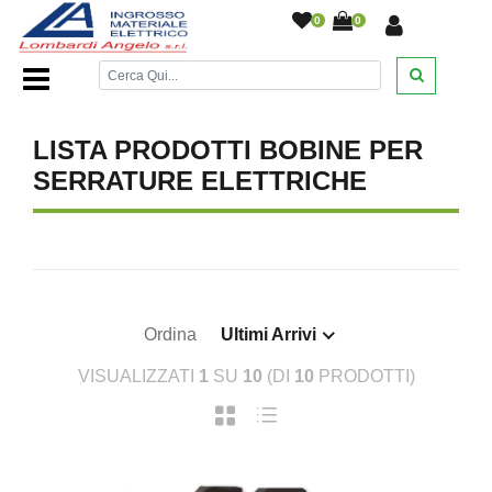
0
0
Home Page
/
DESANTIS
/
/
/
/
LISTA PRODOTTI BOBINE PER
SERRATURE ELETTRICHE
Ordina
Ultimi Arrivi
VISUALIZZATI
1
SU
10
(DI
10
PRODOTTI)