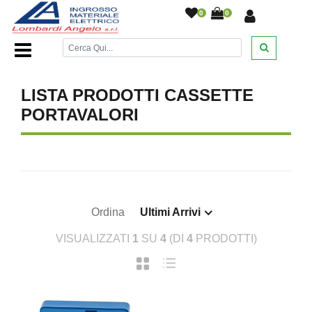
0
0
Home Page
/
DESANTIS
/
/
/
/
LISTA PRODOTTI CASSETTE
PORTAVALORI
Ordina
Ultimi Arrivi
VISUALIZZATI
1
SU
4
(DI
4
PRODOTTI)