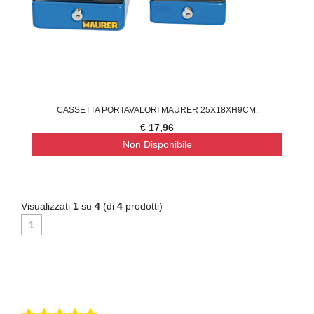
CASSETTA PORTAVALORI MAURER 25X18XH9CM.
€ 17,96
Non Disponibile
Visualizzati
1
su
4
(di
4
prodotti)
1