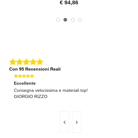
€ 94,86
Con 95 Recensioni Reali
Eccellente
Ec
Consegna velocissima e materiali top!
Pr
GIORGIO RIZZO
S