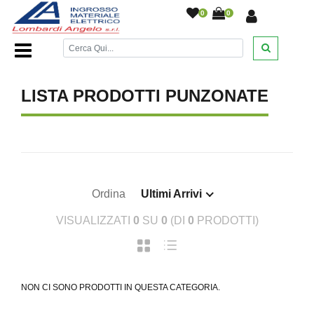
0
0
Home Page
/
DESANTIS
/
/
/
/
LISTA PRODOTTI PUNZONATE
Ordina
Ultimi Arrivi
VISUALIZZATI
0
SU
0
(DI
0
PRODOTTI)
NON CI SONO PRODOTTI IN QUESTA CATEGORIA.