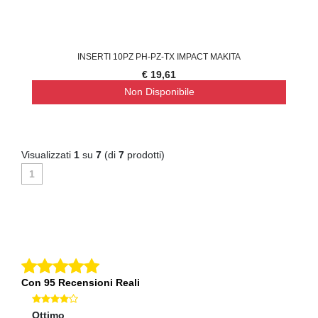
INSERTI 10PZ PH-PZ-TX IMPACT MAKITA
€ 19,61
Non Disponibile
Visualizzati
1
su
7
(di
7
prodotti)
1
Con 95 Recensioni Reali
Ottimo
O