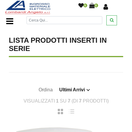
0
0
Home Page
/
DESANTIS
/
/
/
/
/
LISTA PRODOTTI INSERTI IN
SERIE
Ordina
Ultimi Arrivi
VISUALIZZATI
1
SU
7
(DI
7
PRODOTTI)