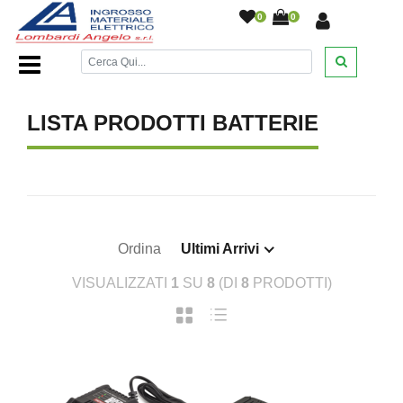
0
0
Home Page
/
DESANTIS
/
/
/
/
LISTA PRODOTTI BATTERIE
Ordina
Ultimi Arrivi
VISUALIZZATI
1
SU
8
(DI
8
PRODOTTI)