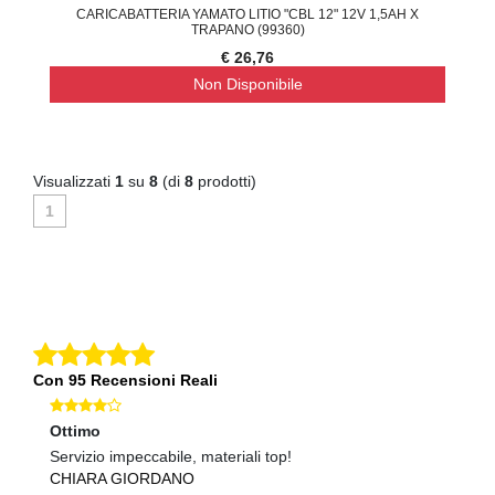
CARICABATTERIA YAMATO LITIO "CBL 12" 12V 1,5AH X
TRAPANO (99360)
€ 26,76
Non Disponibile
Visualizzati
1
su
8
(di
8
prodotti)
1
Con 95 Recensioni Reali
Ottimo
O
Servizio impeccabile, materiali top!
Ma
CHIARA GIORDANO
G