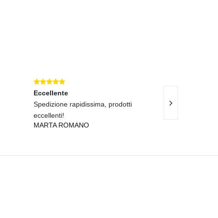
Eccellente
Eccellente
Spedizione rapidissima, prodotti
Servizio rapido e
CLAUDIA BENE
eccellenti!
MARTA ROMANO