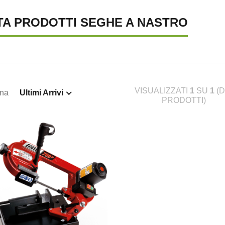
TA PRODOTTI SEGHE A NASTRO
VISUALIZZATI
1
SU
1
(D
ina
Ultimi Arrivi
PRODOTTI)