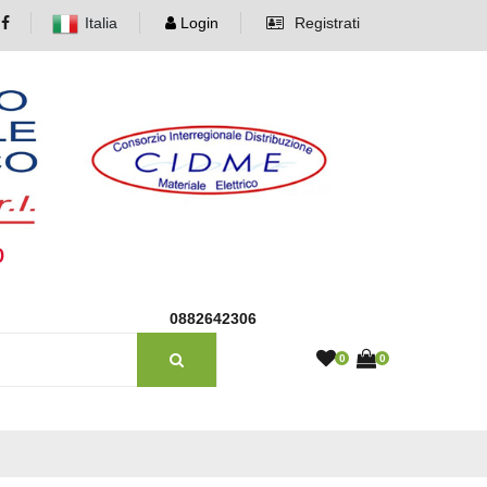
Italia
Login
Registrati
o
0882642306
0
0