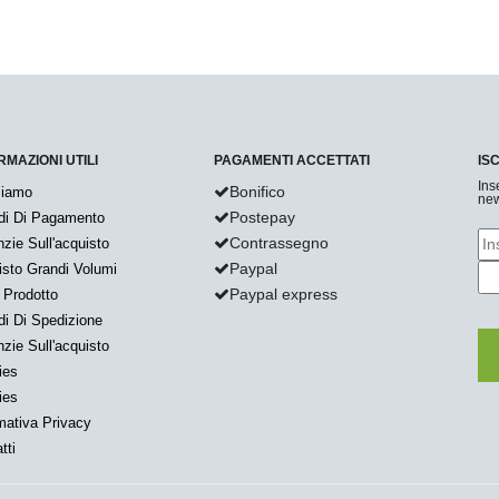
RMAZIONI UTILI
PAGAMENTI ACCETTATI
IS
Ins
Bonifico
Siamo
new
Postepay
di Di Pagamento
Contrassegno
zie Sull'acquisto
Paypal
sto Grandi Volumi
Paypal express
 Prodotto
i Di Spedizione
zie Sull'acquisto
ies
ies
mativa Privacy
tti