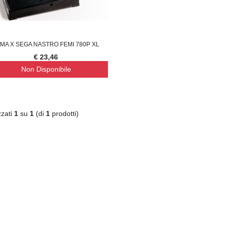
MA X SEGA NASTRO FEMI 780P XL
€ 23,46
Non Disponibile
zzati
1
su
1
(di
1
prodotti)
TENA LUMINOSA SOLARE, 10
SUPREMA CATENA LUMINOSA SOLARE, 20
S
€ 23,46
€ 