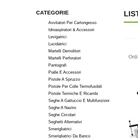
CATEGORIE
LIS
Avvitatori Per Cartongesso
Idroaspiratori & Accessori
Levigatrici
Lucidatrici
Martelli Demolitori
Ord
Martelli Perforatori
Pantografi
Pialle E Accessori
Pistole A Spruzzo
Pistole Per Colle Termofusibili
Pistole Termiche E Ricambi
Seghe A Gattuccio E Multifunzioni
Seghe A Nastro
Seghe Circolari
Seghetti Alternativi
Smerigliatrici
Smerigliatrici Da Banco