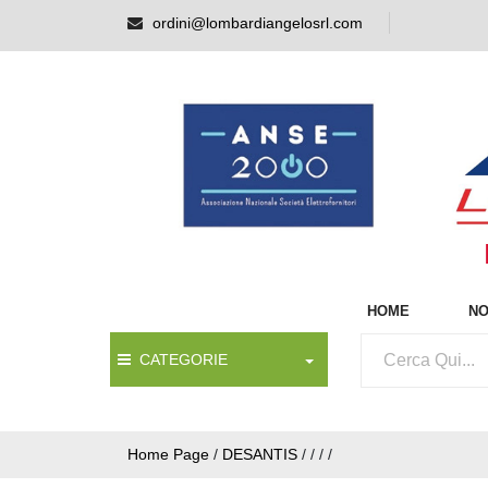
ordini@lombardiangelosrl.com
HOME
NO
CATEGORIE
Home Page
/
DESANTIS
/
/
/
/