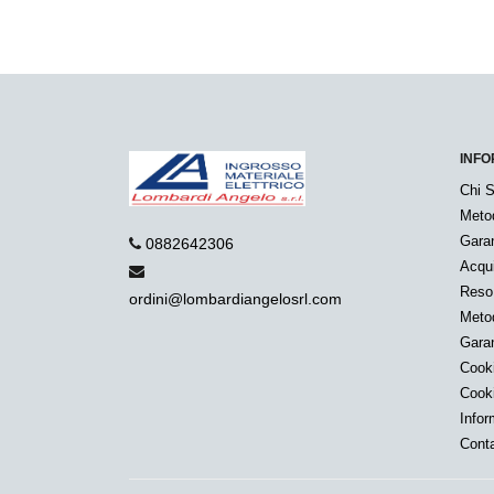
INFO
Chi 
Meto
Garan
0882642306
Acqui
Reso
ordini@lombardiangelosrl.com
Metod
Garan
Cook
Cook
Infor
Conta