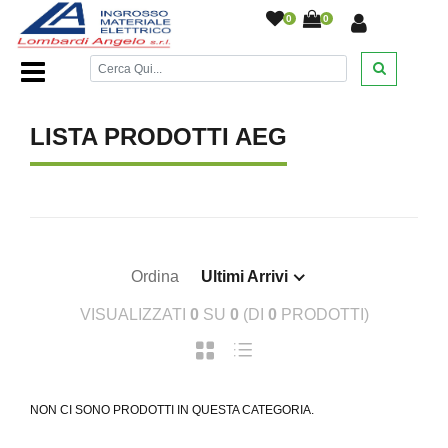
0
0
Home Page
/
Differenziali Blocco
/
AEG
/
LISTA PRODOTTI AEG
Ordina
Ultimi Arrivi
VISUALIZZATI
0
SU
0
(DI
0
PRODOTTI)
NON CI SONO PRODOTTI IN QUESTA CATEGORIA.