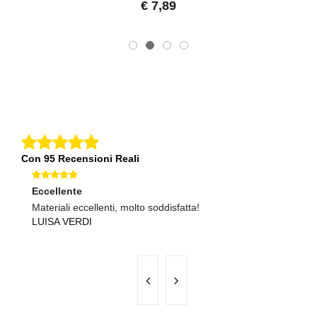
€ 7,89
Con 95 Recensioni Reali
Eccellente
Ec
Materiali eccellenti, molto soddisfatta!
Se
LUISA VERDI
C