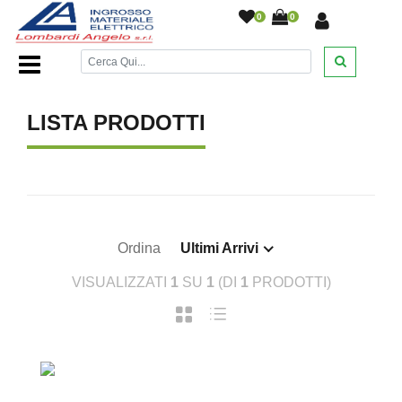
0
0
Home Page
/
/
LISTA PRODOTTI
Ordina
Ultimi Arrivi
VISUALIZZATI
1
SU
1
(DI
1
PRODOTTI)