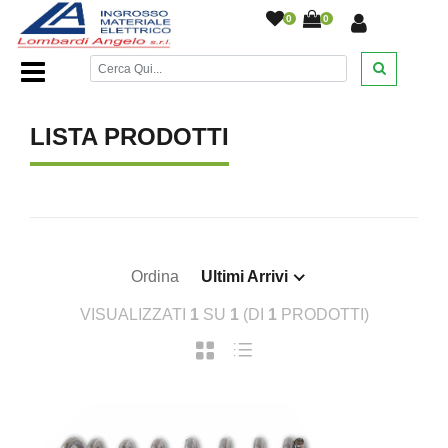
0
0
Home Page
/
/
LISTA PRODOTTI
Ordina
Ultimi Arrivi
VISUALIZZATI
1
SU
1
(DI
1
PRODOTTI)