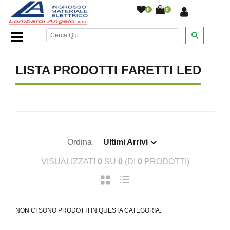
0
0
Home Page
/
Faretti Led
/
LISTA PRODOTTI FARETTI LED
Ordina
Ultimi Arrivi
VISUALIZZATI
0
SU
0
(DI
0
PRODOTTI)
NON CI SONO PRODOTTI IN QUESTA CATEGORIA.