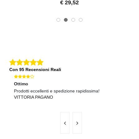
€ 29,52
Con 95 Recensioni Reali
Ottimo
O
Prodotti eccellenti e spedizione rapidissima!
Pr
VITTORIA PAGANO
A