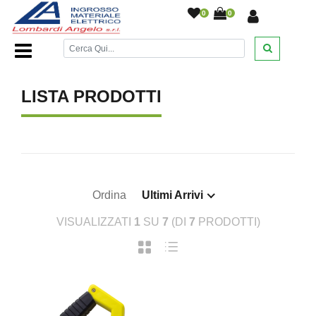
0
0
Home Page
/
/
LISTA PRODOTTI
Ordina
Ultimi Arrivi
VISUALIZZATI
1
SU
7
(DI
7
PRODOTTI)