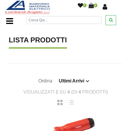
0
0
Home Page
/
/
LISTA PRODOTTI
Ordina
Ultimi Arrivi
VISUALIZZATI
1
SU
4
(DI
4
PRODOTTI)