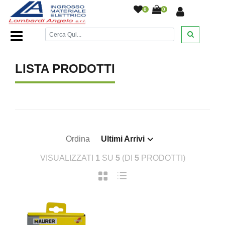
0
0
Home Page
/
/
LISTA PRODOTTI
Ordina
Ultimi Arrivi
VISUALIZZATI
1
SU
5
(DI
5
PRODOTTI)