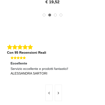
€ 19,52
Con 95 Recensioni Reali
Eccellente
O
Servizio eccellente e prodotti fantastici!
Ma
ALESSANDRA SARTORI
G