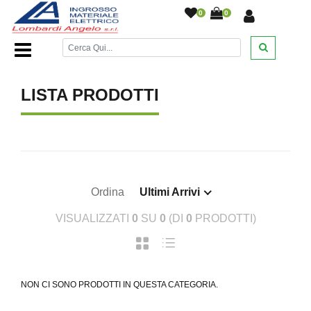
0
0
Home Page
/
/
LISTA PRODOTTI
Ordina
Ultimi Arrivi
VISUALIZZATI
0
SU
0
(DI
0
PRODOTTI)
NON CI SONO PRODOTTI IN QUESTA CATEGORIA.